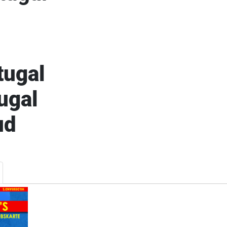
tugal
ugal
ud