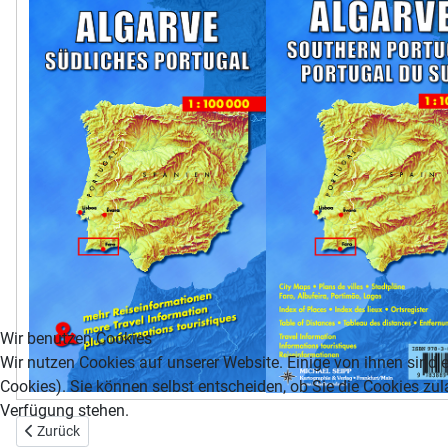
Wir benutzen Cookies
Wir nutzen Cookies auf unserer Website. Einige von ihnen sind e
Cookies). Sie können selbst entscheiden, ob Sie die Cookies zul
Verfügung stehen.
Vorheriger Beitrag: Australien
Zurück